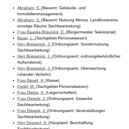
Abraham
, S.
(Bauamt
: Gebäude- und
Immobilienmanagement
)
Abraham
, S.
(Bauamt
: Nutzung Mensa, Landkostarena,
sonstige Räume Sachbearbeitung
)
Frau
Baaske-Bräuning
, D.
(Bürgermeister Sekretariat
)
Bauer
, L.
(Sachgebiet Personalwesen
)
Herr
Briesenick
, J.
(Ordnungsamt
: Sondernutzung
Sachbearbeitung
)
Herr
Briesenick
, J.
(Ordnungsamt
: ordnungsbehördlicher
Außendienst
)
Herr
Briesenick
, J.
(Ordnungsamt
: Überwachung
ruhender Verkehr
)
Frau
Bäselt
, A.
(Kasse
)
Cedel
, M.
(Sachgebiet Personalwesen
)
Frau
Dietze
, K.
(Liegenschaften
)
Frau
Diewok
, J.
(Ordnungsamt
: Gewerbe
Sachbearbeitung
)
Frau
Diewok
, J.
(Ordnungsamt
: Veranstaltungen
Sachbearbeitung
)
Herr
Doppert
, A.
(Hauptamt
: Beschaffung
Sachbearbeitung
)