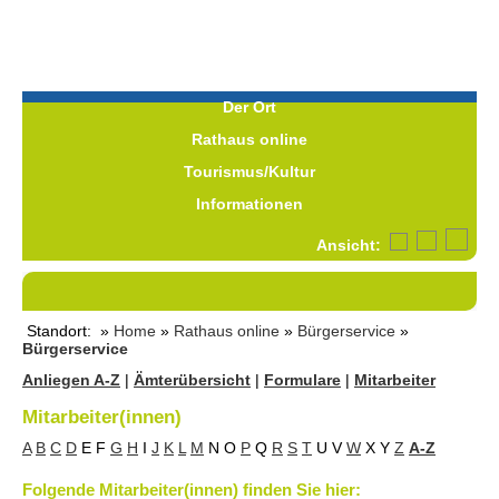
Der Ort
Rathaus online
Tourismus/Kultur
Informationen
Ansicht:
Standort: »
Home
»
Rathaus online
»
Bürgerservice
»
Bürgerservice
Anliegen A-Z
|
Ämterübersicht
|
Formulare
|
Mitarbeiter
Mitarbeiter(innen)
A
B
C
D
E
F
G
H
I
J
K
L
M
N
O
P
Q
R
S
T
U
V
W
X
Y
Z
A-Z
Folgende Mitarbeiter(innen) finden Sie hier: