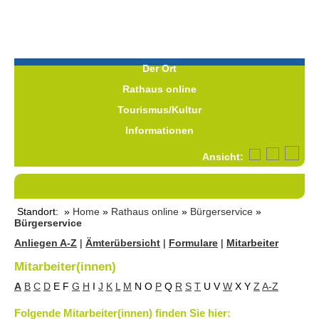
Der Ort
Rathaus online
Tourismus/Kultur
Informationen
Ansicht:
Standort: »
Home
»
Rathaus online
»
Bürgerservice
»
Bürgerservice
Anliegen A-Z
|
Ämterübersicht
|
Formulare
|
Mitarbeiter
Mitarbeiter(innen)
A
B
C
D
E
F
G
H
I
J
K
L
M
N
O
P
Q
R
S
T
U
V
W
X
Y
Z
A-Z
Folgende Mitarbeiter(innen) finden Sie hier: