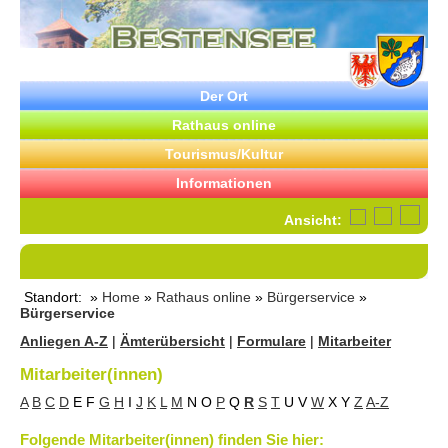
Der Ort
Rathaus online
Tourismus/Kultur
Informationen
Ansicht:
Standort: »
Home
»
Rathaus online
»
Bürgerservice
»
Bürgerservice
Anliegen A-Z
|
Ämterübersicht
|
Formulare
|
Mitarbeiter
Mitarbeiter(innen)
A
B
C
D
E
F
G
H
I
J
K
L
M
N
O
P
Q
R
S
T
U
V
W
X
Y
Z
A-Z
Folgende Mitarbeiter(innen) finden Sie hier: