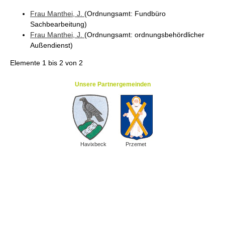
Frau
Manthei
, J.
(Ordnungsamt
: Fundbüro
Sachbearbeitung
)
Frau
Manthei
, J.
(Ordnungsamt
: ordnungsbehördlicher
Außendienst
)
Elemente
1 bis 2
von
2
Unsere Partnergemeinden
Havixbeck
Przemet