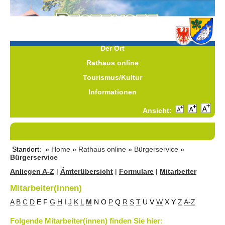
Der Ort
Rathaus online
Tourismus/Kultur
Informationen
Ansicht:
Standort: »
Home
»
Rathaus online
»
Bürgerservice
»
Bürgerservice
Anliegen A-Z
|
Ämterübersicht
|
Formulare
|
Mitarbeiter
Mitarbeiter(innen)
A
B
C
D
E
F
G
H
I
J
K
L
M
N
O
P
Q
R
S
T
U
V
W
X
Y
Z
A-Z
Folgende Mitarbeiter(innen) finden Sie hier: