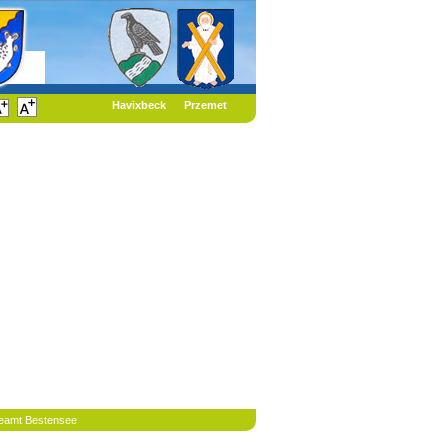
Havixbeck
Przemet
eamt Bestensee