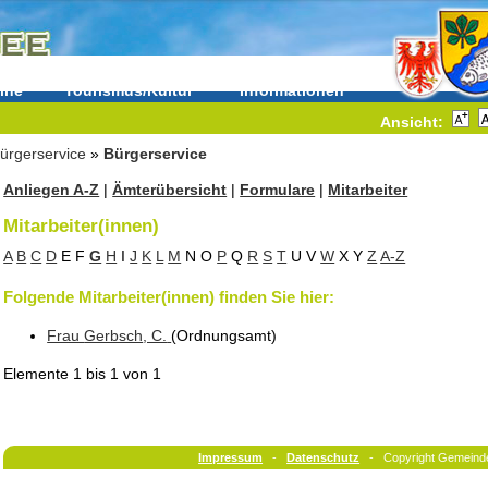
ine
Tourismus/Kultur
Informationen
Ansicht:
ürgerservice
»
Bürgerservice
Anliegen A-Z
|
Ämterübersicht
|
Formulare
|
Mitarbeiter
Mitarbeiter(innen)
A
B
C
D
E
F
G
H
I
J
K
L
M
N
O
P
Q
R
S
T
U
V
W
X
Y
Z
A-Z
Folgende Mitarbeiter(innen) finden Sie hier:
Frau
Gerbsch
, C.
(Ordnungsamt
)
Elemente
1 bis 1
von
1
Impressum
-
Datenschutz
- Copyright Gemeind