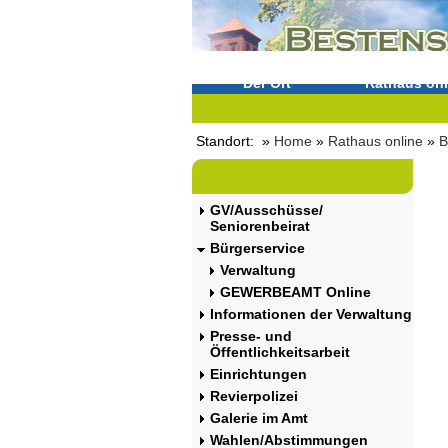
Der Ort
Rathaus onl
Standort: »
Home
»
Rathaus online
»
B
GV/Ausschüsse/
Seniorenbeirat
Bürgerservice
Verwaltung
GEWERBEAMT Online
Informationen der Verwaltung
Presse- und
Öffentlichkeitsarbeit
Einrichtungen
Revierpolizei
Galerie im Amt
Wahlen/Abstimmungen