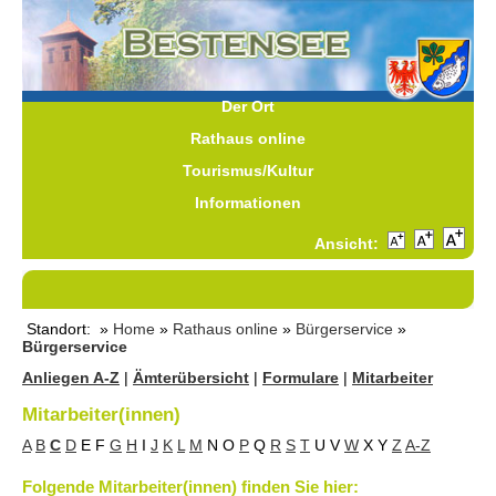
Der Ort
Rathaus online
Tourismus/Kultur
Informationen
Ansicht:
Standort: »
Home
»
Rathaus online
»
Bürgerservice
»
Bürgerservice
Anliegen A-Z
|
Ämterübersicht
|
Formulare
|
Mitarbeiter
Mitarbeiter(innen)
A
B
C
D
E
F
G
H
I
J
K
L
M
N
O
P
Q
R
S
T
U
V
W
X
Y
Z
A-Z
Folgende Mitarbeiter(innen) finden Sie hier: