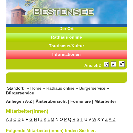
Der Ort
Rathaus online
Tourismus/Kultur
Informationen
Ansicht:
Standort: »
Home
»
Rathaus online
»
Bürgerservice
»
Bürgerservice
Anliegen A-Z
|
Ämterübersicht
|
Formulare
|
Mitarbeiter
Mitarbeiter(innen)
A
B
C
D
E
F
G
H
I
J
K
L
M
N
O
P
Q
R
S
T
U
V
W
X
Y
Z
A-Z
Folgende Mitarbeiter(innen) finden Sie hier: