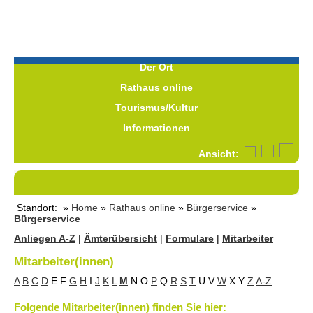
Der Ort
Rathaus online
Tourismus/Kultur
Informationen
Ansicht:
Standort: »
Home
»
Rathaus online
»
Bürgerservice
»
Bürgerservice
Anliegen A-Z
|
Ämterübersicht
|
Formulare
|
Mitarbeiter
Mitarbeiter(innen)
A
B
C
D
E
F
G
H
I
J
K
L
M
N
O
P
Q
R
S
T
U
V
W
X
Y
Z
A-Z
Folgende Mitarbeiter(innen) finden Sie hier: