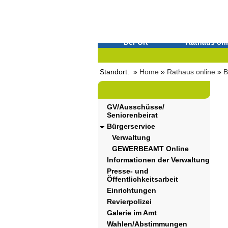
Der Ort
Rathaus onl
Standort: »
Home
»
Rathaus online
»
B
GV/Ausschüsse/
Seniorenbeirat
Bürgerservice
Verwaltung
GEWERBEAMT Online
Informationen der Verwaltung
Presse- und
Öffentlichkeitsarbeit
Einrichtungen
Revierpolizei
Galerie im Amt
Wahlen/Abstimmungen