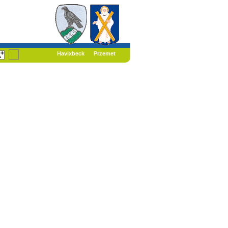
Havixbeck
Przemet