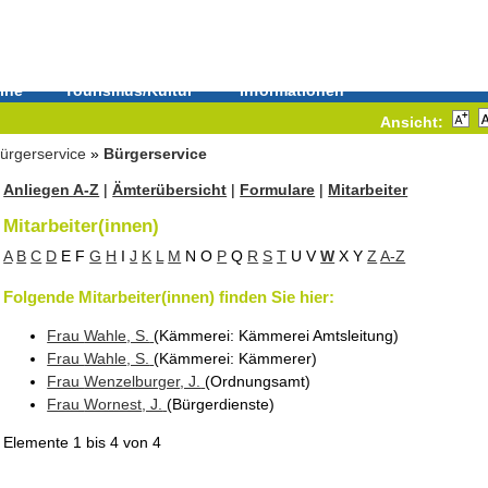
ine
Tourismus/Kultur
Informationen
Ansicht:
ürgerservice
»
Bürgerservice
Anliegen A-Z
|
Ämterübersicht
|
Formulare
|
Mitarbeiter
Mitarbeiter(innen)
A
B
C
D
E
F
G
H
I
J
K
L
M
N
O
P
Q
R
S
T
U
V
W
X
Y
Z
A-Z
Folgende Mitarbeiter(innen) finden Sie hier:
Frau
Wahle
, S.
(Kämmerei
: Kämmerei Amtsleitung
)
Frau
Wahle
, S.
(Kämmerei
: Kämmerer
)
Frau
Wenzelburger
, J.
(Ordnungsamt
)
Frau
Wornest
, J.
(Bürgerdienste
)
Elemente
1 bis 4
von
4