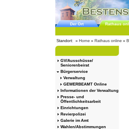
Der Ort
Rathaus onl
Standort: »
Home
»
Rathaus online
»
B
GV/Ausschüsse/
Seniorenbeirat
Bürgerservice
Verwaltung
GEWERBEAMT Online
Informationen der Verwaltung
Presse- und
Öffentlichkeitsarbeit
Einrichtungen
Revierpolizei
Galerie im Amt
Wahlen/Abstimmungen