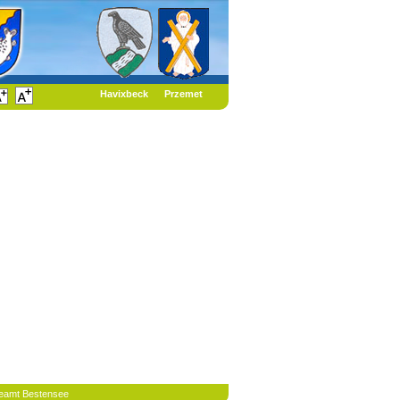
Havixbeck
Przemet
eamt Bestensee