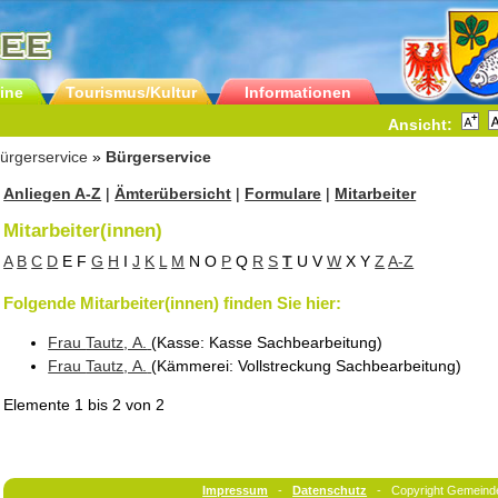
ine
Tourismus/Kultur
Informationen
Ansicht:
ürgerservice
»
Bürgerservice
Anliegen A-Z
|
Ämterübersicht
|
Formulare
|
Mitarbeiter
Mitarbeiter(innen)
A
B
C
D
E
F
G
H
I
J
K
L
M
N
O
P
Q
R
S
T
U
V
W
X
Y
Z
A-Z
Folgende Mitarbeiter(innen) finden Sie hier:
Frau
Tautz
, A.
(Kasse
: Kasse Sachbearbeitung
)
Frau
Tautz
, A.
(Kämmerei
: Vollstreckung Sachbearbeitung
)
Elemente
1 bis 2
von
2
Impressum
-
Datenschutz
- Copyright Gemeind