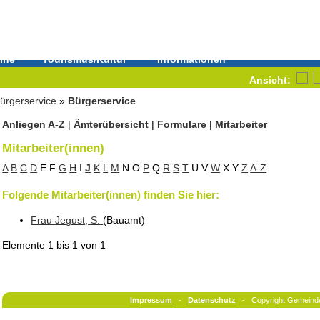
ine
Tourismus/Kultur
Informationen
Ansicht:
ürgerservice
»
Bürgerservice
Anliegen A-Z
|
Ämterübersicht
|
Formulare
|
Mitarbeiter
Mitarbeiter(innen)
A
B
C
D
E
F
G
H
I
J
K
L
M
N
O
P
Q
R
S
T
U
V
W
X
Y
Z
A-Z
Folgende Mitarbeiter(innen) finden Sie hier:
Frau
Jegust
, S.
(Bauamt
)
Elemente
1 bis 1
von
1
Impressum
-
Datenschutz
- Copyright Gemeind