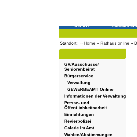
Der Ort
Rathaus onl
Standort: »
Home
»
Rathaus online
»
B
GV/Ausschüsse/
Seniorenbeirat
Bürgerservice
Verwaltung
GEWERBEAMT Online
Informationen der Verwaltung
Presse- und
Öffentlichkeitsarbeit
Einrichtungen
Revierpolizei
Galerie im Amt
Wahlen/Abstimmungen