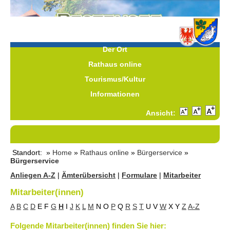
Der Ort
Rathaus online
Tourismus/Kultur
Informationen
Ansicht:
Standort: »
Home
»
Rathaus online
»
Bürgerservice
»
Bürgerservice
Anliegen A-Z
|
Ämterübersicht
|
Formulare
|
Mitarbeiter
Mitarbeiter(innen)
A
B
C
D
E
F
G
H
I
J
K
L
M
N
O
P
Q
R
S
T
U
V
W
X
Y
Z
A-Z
Folgende Mitarbeiter(innen) finden Sie hier: