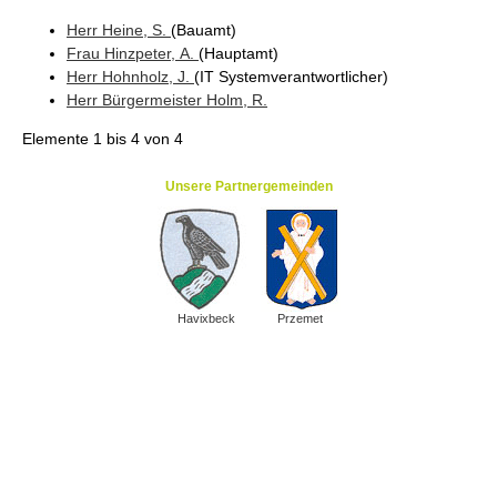
Herr
Heine
, S.
(Bauamt
)
Frau
Hinzpeter
, A.
(Hauptamt
)
Herr
Hohnholz
, J.
(IT Systemverantwortlicher
)
Herr
Bürgermeister
Holm
, R.
Elemente
1 bis 4
von
4
Unsere Partnergemeinden
Havixbeck
Przemet