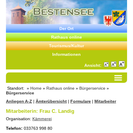
Der Ort
Rathaus online
Tourismus/Kultur
Informationen
Ansicht:
Standort: »
Home
»
Rathaus online
»
Bürgerservice
»
Bürgerservice
Anliegen A-Z
|
Ämterübersicht
|
Formulare
|
Mitarbeiter
Mitarbeiterin:
Frau
C.
Landig
Organisation:
Kämmerei
Telefon:
033763 998 80