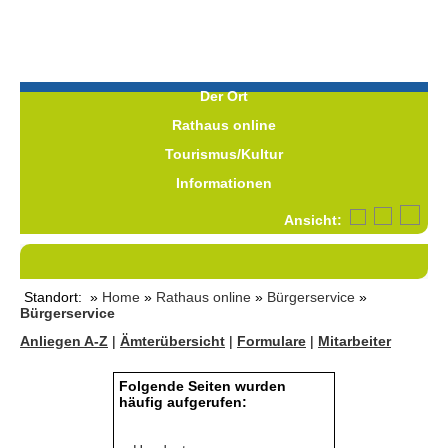
Der Ort
Rathaus online
Tourismus/Kultur
Informationen
Ansicht:
Standort: »
Home
»
Rathaus online
»
Bürgerservice
»
Bürgerservice
Anliegen A-Z
|
Ämterübersicht
|
Formulare
|
Mitarbeiter
Folgende Seiten wurden
häufig aufgerufen: