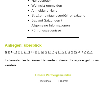
Hundesteuer
Wohnsitz ummelden
Anmeldung Hund
Straßenreinigungsgebührensatzung
Bauamt Satzungen /
Allgemeine Informationen
Führungszeugnisse
Anliegen: überblick
A
B
C
D
E
F
G
H
I
J
K
L
M
N
O
P
Q
R
S
T
U
V
W
X
Y
Z
A-Z
Es konnten leider keine Elemente in dieser Kategorie gefunden
werden.
Unsere Partnergemeinden
Havixbeck
Przemet