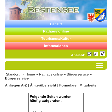
Der Ort
Rathaus online
Tourismus/Kultur
Informationen
Ansicht:
Standort: »
Home
»
Rathaus online
»
Bürgerservice
»
Bürgerservice
Anliegen A-Z
|
Ämterübersicht
|
Formulare
|
Mitarbeiter
Folgende Seiten wurden
häufig aufgerufen: