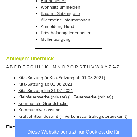
Hundesteuer
Wohnsitz ummelden
Bauamt Satzungen /
Allgemeine Informationen
Anmeldung Hund
Friedhofsangelegenheiten
Müllentsorgung
Anliegen: überblick
A
B
C
D
E
F
G
H
I
J
K
L
M
N
O
P
Q
R
S
T
U
V
W
X
Y
Z
A-Z
Kita-Satzung (= Kita-Satzung ab 01.08.2021)
Kita-Satzung ab 01.08.2021
Kita-Satzung bis 31.07.2021
Kleinfeuerwerke (private) (= Feuerwerke (privat))
Kommunale Grundstücke
Kommunalverfassung
Kraftfahrtbundesamt (= Verkehrszentralregisterauskunft)
Elemente
1 bis 7
von
7
Diese Website benutzt nur Cookies, die für