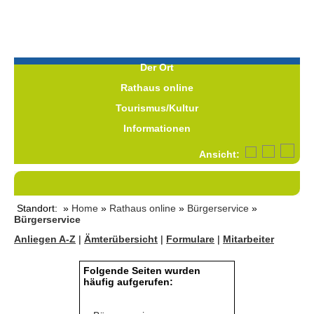
Der Ort
Rathaus online
Tourismus/Kultur
Informationen
Ansicht:
Standort: »
Home
»
Rathaus online
»
Bürgerservice
»
Bürgerservice
Anliegen A-Z
|
Ämterübersicht
|
Formulare
|
Mitarbeiter
Folgende Seiten wurden
häufig aufgerufen: