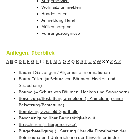
Bürgerservice
Wohnsitz ummelden
Hundesteuer
Anmeldung Hund
Müllentsorgung
Führungszeugnisse
Anliegen: überblick
A
B
C
D
E
F
G
H
I
J
K
L
M
N
O
P
Q
R
S
T
U
V
W
X
Y
Z
A-Z
Bauamt Satzungen / Allgemeine Informationen
Baum Fällen (= Schutz von Bäumen, Hecken und
Sträuchern)
Bäume (= Schutz von Bäumen, Hecken und Sträuchern)
Beisetzung/Bestattung anmelden (= Anmeldung einer
Beisetzung/Bestattung)
Benutzung Zweifeld Sporthalle
Bescheinigung über Berufstätigkeit o. ä.
Broschüren (= Bürgerservice)
Bürgerbeteiligung (= Satzung über die Einzelheiten der
Beteiligung und Unterrichtung der Einwohner in der