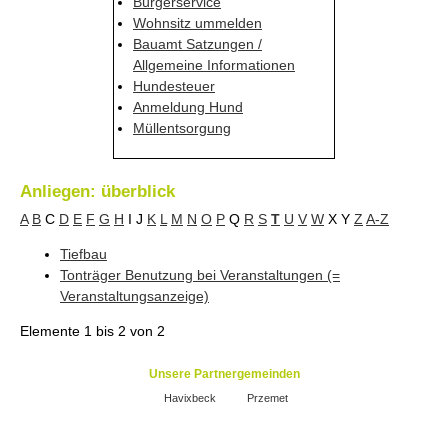
Bürgerservice
Wohnsitz ummelden
Bauamt Satzungen /
Allgemeine Informationen
Hundesteuer
Anmeldung Hund
Müllentsorgung
Anliegen: überblick
A
B
C
D
E
F
G
H
I
J
K
L
M
N
O
P
Q
R
S
T
U
V
W
X
Y
Z
A-Z
Tiefbau
Tonträger Benutzung bei Veranstaltungen (=
Veranstaltungsanzeige)
Elemente
1 bis 2
von
2
Unsere Partnergemeinden
Havixbeck
Przemet