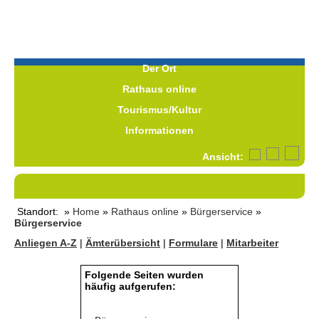
Der Ort
Rathaus online
Tourismus/Kultur
Informationen
Ansicht:
Standort: »
Home
»
Rathaus online
»
Bürgerservice
»
Bürgerservice
Anliegen A-Z
|
Ämterübersicht
|
Formulare
|
Mitarbeiter
Folgende Seiten wurden
häufig aufgerufen: