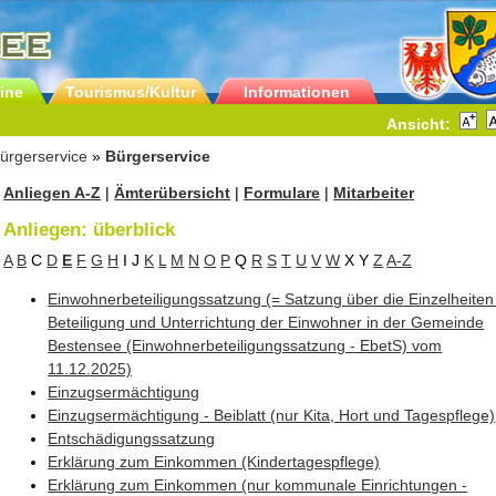
ine
Tourismus/Kultur
Informationen
Ansicht:
ürgerservice
»
Bürgerservice
Anliegen A-Z
|
Ämterübersicht
|
Formulare
|
Mitarbeiter
Anliegen: überblick
A
B
C
D
E
F
G
H
I
J
K
L
M
N
O
P
Q
R
S
T
U
V
W
X
Y
Z
A-Z
Einwohnerbeteiligungssatzung (= Satzung über die Einzelheiten
Beteiligung und Unterrichtung der Einwohner in der Gemeinde
Bestensee (Einwohnerbeteiligungssatzung - EbetS) vom
11.12.2025)
Einzugsermächtigung
Einzugsermächtigung - Beiblatt (nur Kita, Hort und Tagespflege)
Entschädigungssatzung
Erklärung zum Einkommen (Kindertagespflege)
Erklärung zum Einkommen (nur kommunale Einrichtungen -