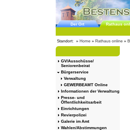
Der Ort
Rathaus onl
Standort: »
Home
»
Rathaus online
»
B
GV/Ausschüsse/
Seniorenbeirat
Bürgerservice
Verwaltung
GEWERBEAMT Online
Informationen der Verwaltung
Presse- und
Öffentlichkeitsarbeit
Einrichtungen
Revierpolizei
Galerie im Amt
Wahlen/Abstimmungen