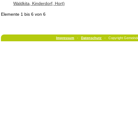
Waldkita, Kinderdorf, Hort)
Elemente
1 bis 6
von
6
Impressum
-
Datenschutz
- Copyright Gemeind