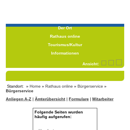
Der Ort
Rathaus online
Tourismus/Kultur
Informationen
Ansicht:
Standort: »
Home
»
Rathaus online
»
Bürgerservice
»
Bürgerservice
Anliegen A-Z
|
Ämterübersicht
|
Formulare
|
Mitarbeiter
Folgende Seiten wurden
häufig aufgerufen: