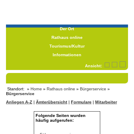
Der Ort
Rathaus online
Tourismus/Kultur
Informationen
Ansicht:
Standort: »
Home
»
Rathaus online
»
Bürgerservice
»
Bürgerservice
Anliegen A-Z
|
Ämterübersicht
|
Formulare
|
Mitarbeiter
Folgende Seiten wurden
häufig aufgerufen: