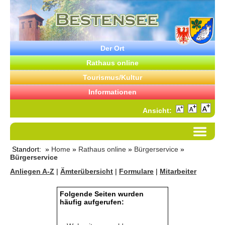
Der Ort
Rathaus online
Tourismus/Kultur
Informationen
Ansicht:
Standort: »
Home
»
Rathaus online
»
Bürgerservice
»
Bürgerservice
Anliegen A-Z
|
Ämterübersicht
|
Formulare
|
Mitarbeiter
Folgende Seiten wurden
häufig aufgerufen: