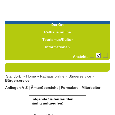
Der Ort
Rathaus online
Tourismus/Kultur
Informationen
Ansicht:
Standort: »
Home
»
Rathaus online
»
Bürgerservice
»
Bürgerservice
Anliegen A-Z
|
Ämterübersicht
|
Formulare
|
Mitarbeiter
Folgende Seiten wurden
häufig aufgerufen: