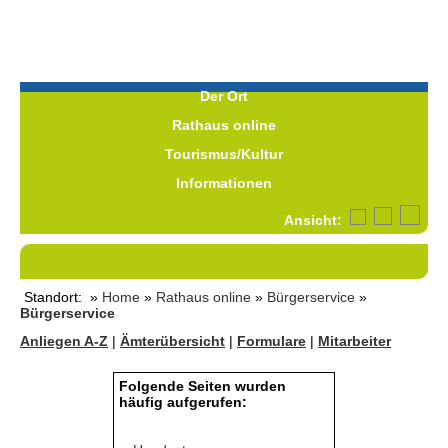
Der Ort
Rathaus online
Tourismus/Kultur
Informationen
Ansicht:
Standort: »
Home
»
Rathaus online
»
Bürgerservice
»
Bürgerservice
Anliegen A-Z
|
Ämterübersicht
|
Formulare
|
Mitarbeiter
Folgende Seiten wurden
häufig aufgerufen: