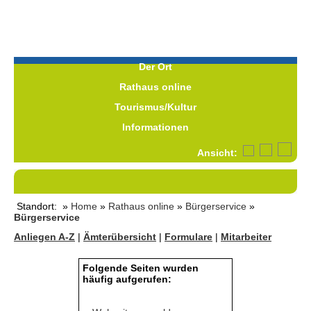
Der Ort
Rathaus online
Tourismus/Kultur
Informationen
Ansicht:
Standort: »
Home
»
Rathaus online
»
Bürgerservice
»
Bürgerservice
Anliegen A-Z
|
Ämterübersicht
|
Formulare
|
Mitarbeiter
Folgende Seiten wurden
häufig aufgerufen: