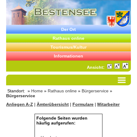
Der Ort
Rathaus online
Tourismus/Kultur
Informationen
Ansicht:
Standort: »
Home
»
Rathaus online
»
Bürgerservice
»
Bürgerservice
Anliegen A-Z
|
Ämterübersicht
|
Formulare
|
Mitarbeiter
Folgende Seiten wurden
häufig aufgerufen: