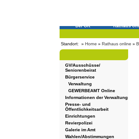
Der Ort
Rathaus onl
Standort: »
Home
»
Rathaus online
»
B
GV/Ausschüsse/
Seniorenbeirat
Bürgerservice
Verwaltung
GEWERBEAMT Online
Informationen der Verwaltung
Presse- und
Öffentlichkeitsarbeit
Einrichtungen
Revierpolizei
Galerie im Amt
Wahlen/Abstimmungen