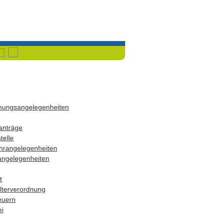
Havixbeck
Przemet
dnungsangelegenheiten
anträge
telle
hrangelegenheiten
angelegenheiten
t
terverordnung
euern
i