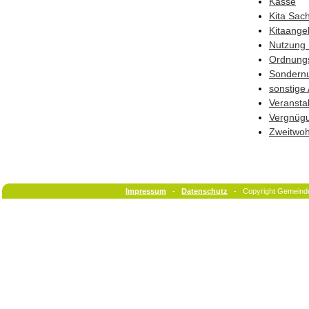
Kasse
Kita Sac
Kitaange
Nutzung 
Ordnung
Sondern
sonstige
Veransta
Vergnüg
Zweitwo
Impressum
-
Datenschutz
- Copyright Gemeind