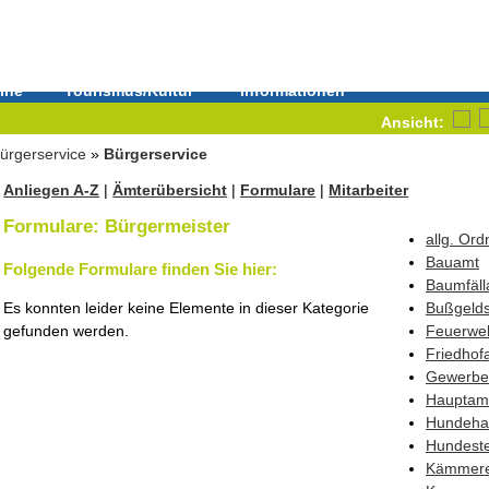
ine
Tourismus/Kultur
Informationen
Ansicht:
ürgerservice
»
Bürgerservice
Anliegen A-Z
|
Ämterübersicht
|
Formulare
|
Mitarbeiter
Formulare: Bürgermeister
allg. Or
Bauamt
Folgende Formulare finden Sie hier:
Baumfäll
Es konnten leider keine Elemente in dieser Kategorie
Bußgelds
gefunden werden.
Feuerwe
Friedhof
Gewerbe
Hauptam
Hundehal
Hundest
Kämmere