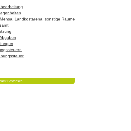
hbearbeitung
legenheiten
Mensa, Landkostarena, sonstige Räume
samt
utzung
 Abgaben
ltungen
ungssteuern
hnungssteuer
eamt Bestensee