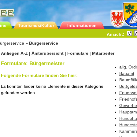
ine
Tourismus/Kultur
Informationen
Ansicht:
ürgerservice
»
Bürgerservice
Anliegen A-Z
|
Ämterübersicht
|
Formulare
|
Mitarbeiter
Formulare: Bürgermeister
allg. Or
Bauamt
Folgende Formulare finden Sie hier:
Baumfäll
Es konnten leider keine Elemente in dieser Kategorie
Bußgelds
gefunden werden.
Feuerwe
Friedhof
Gewerbe
Hauptam
Hundehal
Hundest
Kämmere