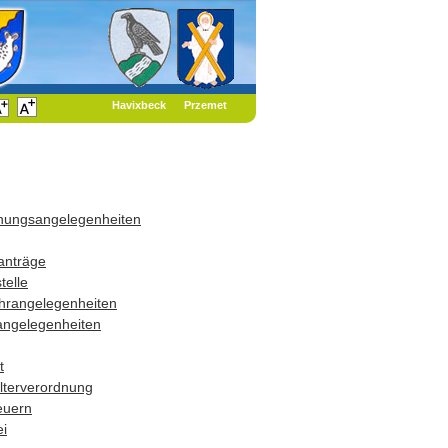
Havixbeck
Przemet
dnungsangelegenheiten
anträge
telle
hrangelegenheiten
angelegenheiten
t
terverordnung
euern
i