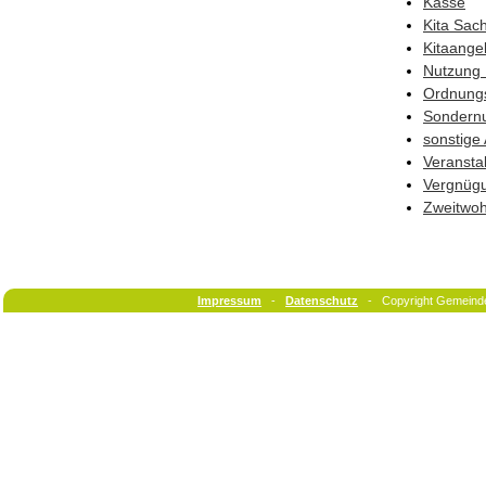
Kasse
Kita Sac
Kitaange
Nutzung 
Ordnung
Sondern
sonstige
Veransta
Vergnüg
Zweitwo
Impressum
-
Datenschutz
- Copyright Gemeind