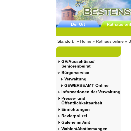
Der Ort
Rathaus onl
Standort: »
Home
»
Rathaus online
»
B
GV/Ausschüsse/
Seniorenbeirat
Bürgerservice
Verwaltung
GEWERBEAMT Online
Informationen der Verwaltung
Presse- und
Öffentlichkeitsarbeit
Einrichtungen
Revierpolizei
Galerie im Amt
Wahlen/Abstimmungen