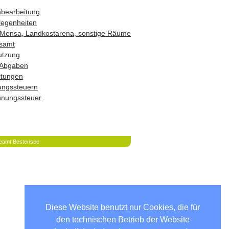
hbearbeitung
legenheiten
Mensa, Landkostarena, sonstige Räume
samt
utzung
 Abgaben
ltungen
ungssteuern
hnungssteuer
eamt Bestensee
Diese Website benutzt nur Cookies, die für
den technischen Betrieb der Website