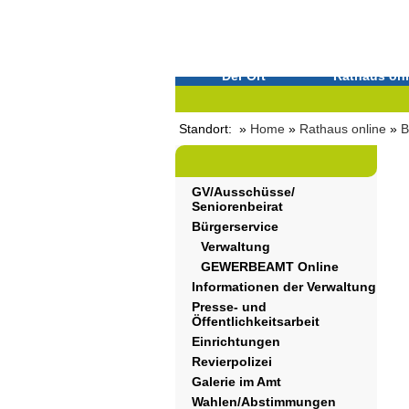
Der Ort
Rathaus onl
Standort: »
Home
»
Rathaus online
»
B
GV/Ausschüsse/
Seniorenbeirat
Bürgerservice
Verwaltung
GEWERBEAMT Online
Informationen der Verwaltung
Presse- und
Öffentlichkeitsarbeit
Einrichtungen
Revierpolizei
Galerie im Amt
Wahlen/Abstimmungen