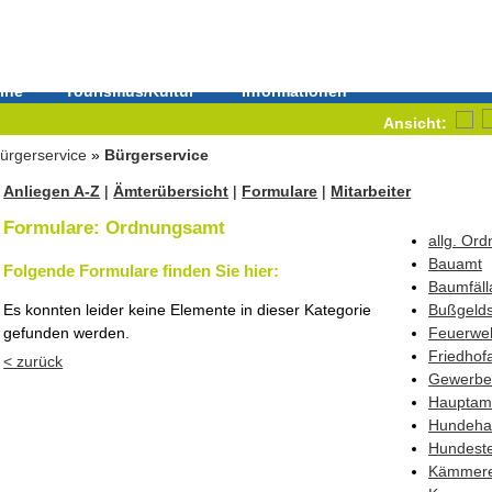
ine
Tourismus/Kultur
Informationen
Ansicht:
ürgerservice
»
Bürgerservice
Anliegen A-Z
|
Ämterübersicht
|
Formulare
|
Mitarbeiter
Formulare: Ordnungsamt
allg. Or
Bauamt
Folgende Formulare finden Sie hier:
Baumfäll
Es konnten leider keine Elemente in dieser Kategorie
Bußgelds
gefunden werden.
Feuerwe
Friedhof
< zurück
Gewerbe
Hauptam
Hundehal
Hundest
Kämmere