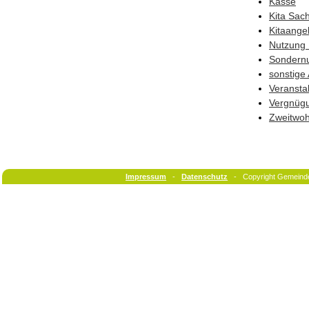
Kasse
Kita Sac
Kitaange
Nutzung 
Sondern
sonstige
Veransta
Vergnüg
Zweitwo
Impressum
-
Datenschutz
- Copyright Gemeind