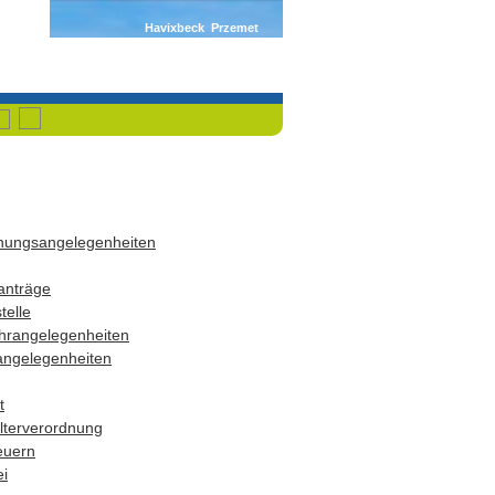
Havixbeck
Przemet
dnungsangelegenheiten
anträge
telle
hrangelegenheiten
angelegenheiten
t
terverordnung
euern
i