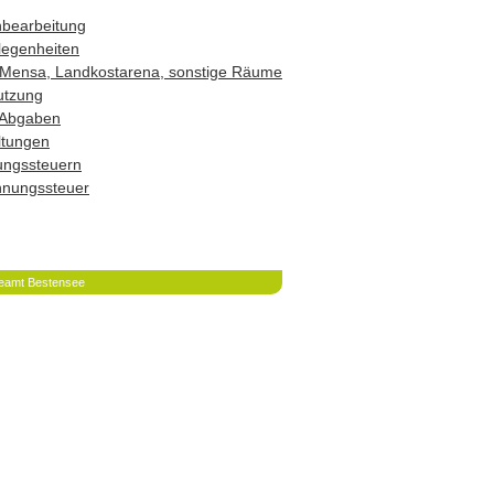
hbearbeitung
legenheiten
Mensa, Landkostarena, sonstige Räume
utzung
 Abgaben
ltungen
ungssteuern
hnungssteuer
eamt Bestensee