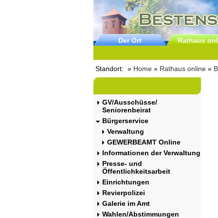
Der Ort
Rathaus onl
Standort: »
Home
»
Rathaus online
»
B
GV/Ausschüsse/
Seniorenbeirat
Bürgerservice
Verwaltung
GEWERBEAMT Online
Informationen der Verwaltung
Presse- und
Öffentlichkeitsarbeit
Einrichtungen
Revierpolizei
Galerie im Amt
Wahlen/Abstimmungen