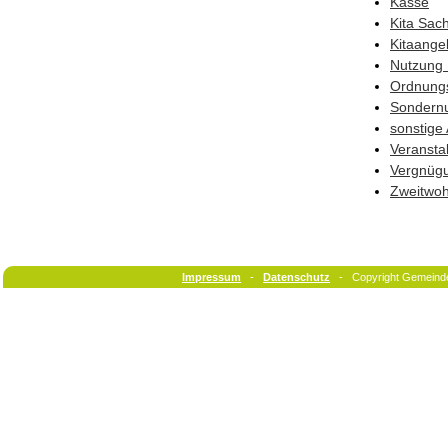
Kasse
Kita Sac
Kitaange
Nutzung 
Ordnung
Sondern
sonstige
Veransta
Vergnüg
Zweitwo
Impressum
-
Datenschutz
- Copyright Gemeind