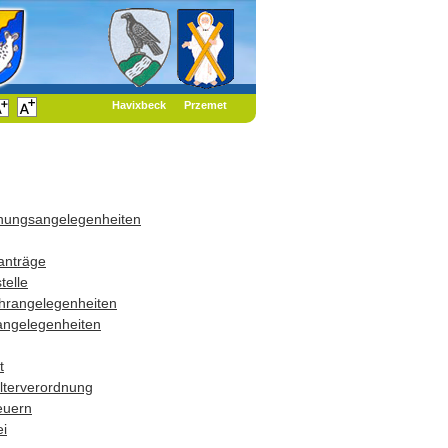
Havixbeck
Przemet
dnungsangelegenheiten
anträge
telle
hrangelegenheiten
angelegenheiten
t
terverordnung
euern
i