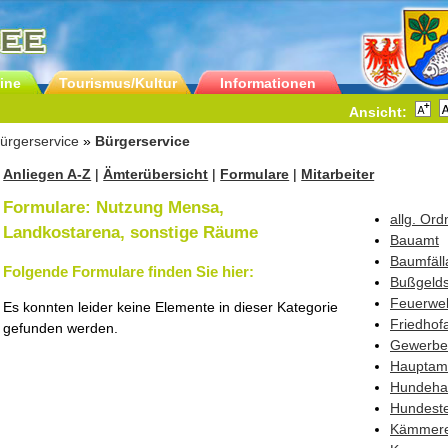
ine
Tourismus/Kultur
Informationen
Ansicht:
ürgerservice
»
Bürgerservice
Anliegen A-Z
|
Ämterübersicht
|
Formulare
|
Mitarbeiter
Formulare: Nutzung Mensa,
allg. Or
Landkostarena, sonstige Räume
Bauamt
Baumfäll
Folgende Formulare finden Sie hier:
Bußgelds
Feuerwe
Es konnten leider keine Elemente in dieser Kategorie
Friedhof
gefunden werden.
Gewerbe
Hauptam
Hundehal
Hundest
Kämmere