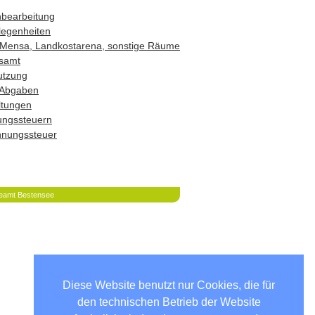
hbearbeitung
legenheiten
Mensa, Landkostarena, sonstige Räume
samt
utzung
 Abgaben
ltungen
ungssteuern
hnungssteuer
eamt Bestensee
Diese Website benutzt nur Cookies, die für
den technischen Betrieb der Website