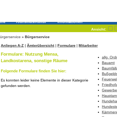
ine
Tourismus/Kultur
Informationen
Ansicht:
ürgerservice
»
Bürgerservice
Anliegen A-Z
|
Ämterübersicht
|
Formulare
|
Mitarbeiter
Formulare: Nutzung Mensa,
allg. Or
Landkostarena, sonstige Räume
Bauamt
Baumfäll
Folgende Formulare finden Sie hier:
Bußgelds
Feuerwe
Es konnten leider keine Elemente in dieser Kategorie
Friedhof
gefunden werden.
Gewerbe
Hauptam
Hundehal
Hundest
Kämmere