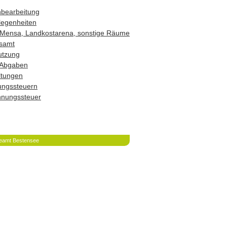
hbearbeitung
legenheiten
Mensa, Landkostarena, sonstige Räume
samt
utzung
 Abgaben
ltungen
ungssteuern
hnungssteuer
eamt Bestensee