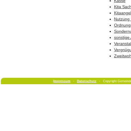
Kasse
Kita Sac
Kitaange
Nutzung 
Ordnung
Sondern
sonstige
Veransta
Vergnüg
Zweitwo
Impressum
-
Datenschutz
- Copyright Gemeind