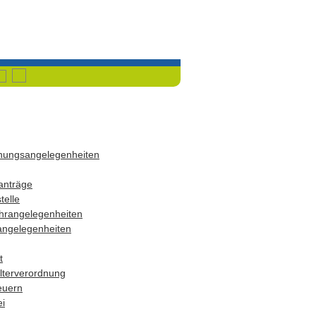
Havixbeck
Przemet
dnungsangelegenheiten
anträge
telle
hrangelegenheiten
angelegenheiten
t
terverordnung
euern
i