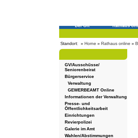
Der Ort
Rathaus onl
Standort: »
Home
»
Rathaus online
»
B
GV/Ausschüsse/
Seniorenbeirat
Bürgerservice
Verwaltung
GEWERBEAMT Online
Informationen der Verwaltung
Presse- und
Öffentlichkeitsarbeit
Einrichtungen
Revierpolizei
Galerie im Amt
Wahlen/Abstimmungen