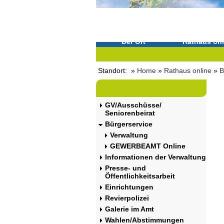
Der Ort
Rathaus onl
Standort: »
Home
»
Rathaus online
»
B
GV/Ausschüsse/
Seniorenbeirat
Bürgerservice
Verwaltung
GEWERBEAMT Online
Informationen der Verwaltung
Presse- und
Öffentlichkeitsarbeit
Einrichtungen
Revierpolizei
Galerie im Amt
Wahlen/Abstimmungen