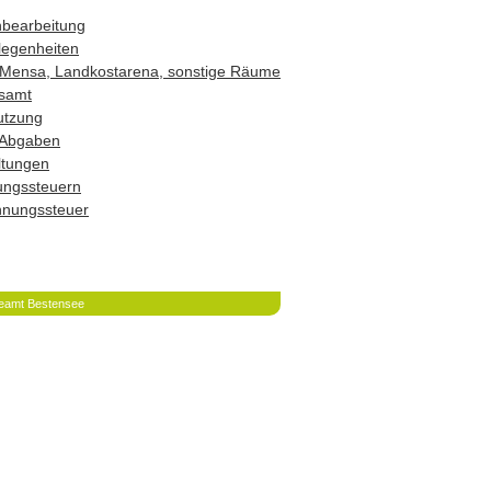
hbearbeitung
legenheiten
Mensa, Landkostarena, sonstige Räume
samt
utzung
 Abgaben
ltungen
ungssteuern
hnungssteuer
eamt Bestensee