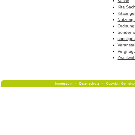
Kasse
Kita Sac
Kitaange
Nutzung 
Ordnung
Sondern
sonstige
Veransta
Vergnüg
Zweitwo
Impressum
-
Datenschutz
- Copyright Gemeind