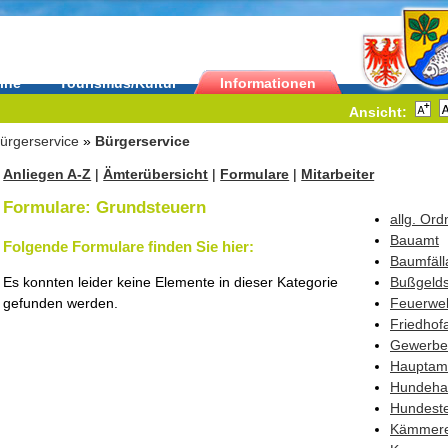
ine
Tourismus/Kultur
Informationen
Ansicht:
ürgerservice
»
Bürgerservice
Anliegen A-Z
|
Ämterübersicht
|
Formulare
|
Mitarbeiter
Formulare: Grundsteuern
allg. Or
Bauamt
Folgende Formulare finden Sie hier:
Baumfäll
Es konnten leider keine Elemente in dieser Kategorie
Bußgelds
gefunden werden.
Feuerwe
Friedhof
Gewerbe
Hauptam
Hundehal
Hundest
Kämmere