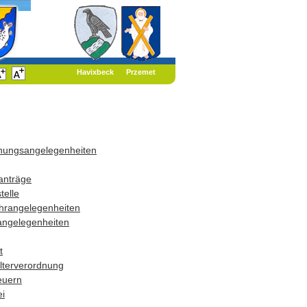
Havixbeck
Przemet
dnungsangelegenheiten
anträge
telle
hrangelegenheiten
angelegenheiten
t
terverordnung
euern
i