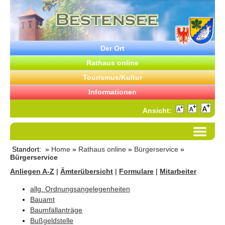
Der Ort
Rathaus online
Tourismus/Kultur
Informationen
Ansicht:
Standort: »
Home
»
Rathaus online
»
Bürgerservice
»
Bürgerservice
Anliegen A-Z
|
Ämterübersicht
|
Formulare
|
Mitarbeiter
allg. Ordnungsangelegenheiten
Bauamt
Baumfällanträge
Bußgeldstelle