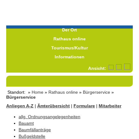
Der Ort
Rathaus online
Tourismus/Kultur
Informationen
Ansicht:
Standort: »
Home
»
Rathaus online
»
Bürgerservice
»
Bürgerservice
Anliegen A-Z
|
Ämterübersicht
|
Formulare
|
Mitarbeiter
allg. Ordnungsangelegenheiten
Bauamt
Baumfällanträge
Bußgeldstelle