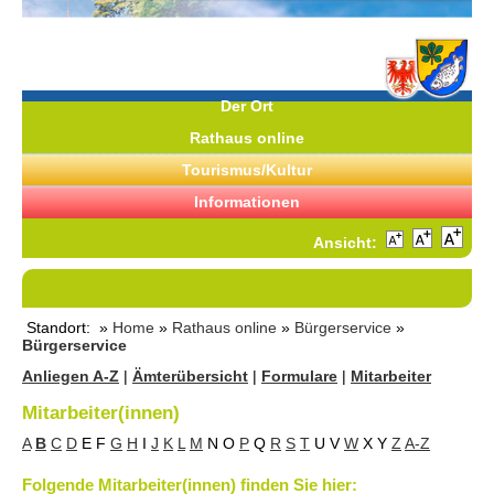
Der Ort
Rathaus online
Tourismus/Kultur
Informationen
Ansicht:
Standort: »
Home
»
Rathaus online
»
Bürgerservice
»
Bürgerservice
Anliegen A-Z
|
Ämterübersicht
|
Formulare
|
Mitarbeiter
Mitarbeiter(innen)
A
B
C
D
E
F
G
H
I
J
K
L
M
N
O
P
Q
R
S
T
U
V
W
X
Y
Z
A-Z
Folgende Mitarbeiter(innen) finden Sie hier: