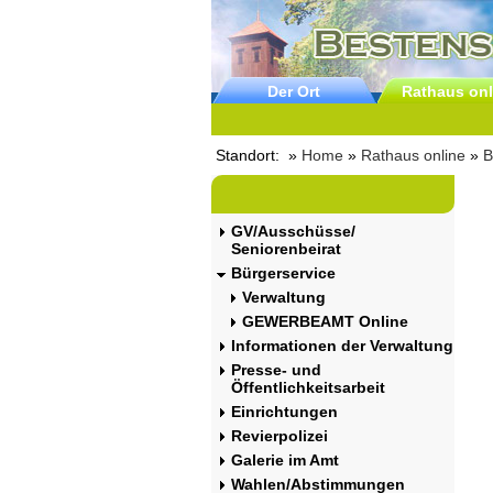
Der Ort
Rathaus onl
Standort: »
Home
»
Rathaus online
»
B
GV/Ausschüsse/
Seniorenbeirat
Bürgerservice
Verwaltung
GEWERBEAMT Online
Informationen der Verwaltung
Presse- und
Öffentlichkeitsarbeit
Einrichtungen
Revierpolizei
Galerie im Amt
Wahlen/Abstimmungen