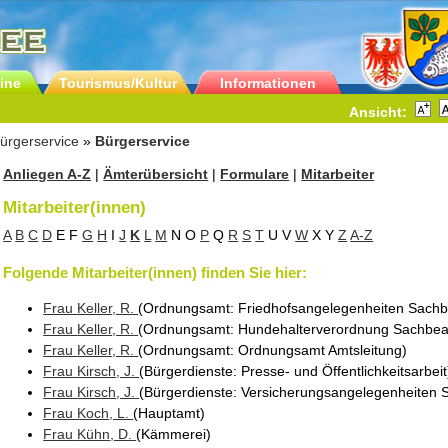
ine
Tourismus/Kultur
Informationen
Ansicht:
ürgerservice
»
Bürgerservice
Anliegen A-Z
|
Ämterübersicht
|
Formulare
|
Mitarbeiter
Mitarbeiter(innen)
A
B
C
D
E
F
G
H
I
J
K
L
M
N
O
P
Q
R
S
T
U
V
W
X
Y
Z
A-Z
Folgende Mitarbeiter(innen) finden Sie hier:
Frau
Keller
, R.
(Ordnungsamt
: Friedhofsangelegenheiten Sach
Frau
Keller
, R.
(Ordnungsamt
: Hundehalterverordnung Sachbea
Frau
Keller
, R.
(Ordnungsamt
: Ordnungsamt Amtsleitung
)
Frau
Kirsch
, J.
(Bürgerdienste
: Presse- und Öffentlichkeitsarbeit
Frau
Kirsch
, J.
(Bürgerdienste
: Versicherungsangelegenheiten 
Frau
Koch
, L.
(Hauptamt
)
Frau
Kühn
, D.
(Kämmerei
)