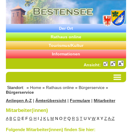
Der Ort
Rathaus online
Tourismus/Kultur
Informationen
Ansicht:
Standort: »
Home
»
Rathaus online
»
Bürgerservice
»
Bürgerservice
Anliegen A-Z
|
Ämterübersicht
|
Formulare
|
Mitarbeiter
Mitarbeiter(innen)
A
B
C
D
E
F
G
H
I
J
K
L
M
N
O
P
Q
R
S
T
U
V
W
X
Y
Z
A-Z
Folgende Mitarbeiter(innen) finden Sie hier: