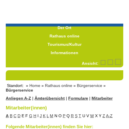
Der Ort
Rathaus online
Tourismus/Kultur
Informationen
Ansicht:
Standort: »
Home
»
Rathaus online
»
Bürgerservice
»
Bürgerservice
Anliegen A-Z
|
Ämterübersicht
|
Formulare
|
Mitarbeiter
Mitarbeiter(innen)
A
B
C
D
E
F
G
H
I
J
K
L
M
N
O
P
Q
R
S
T
U
V
W
X
Y
Z
A-Z
Folgende Mitarbeiter(innen) finden Sie hier: