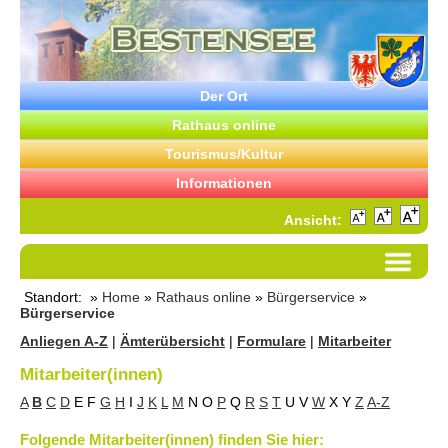
Der Ort
Rathaus online
Tourismus/Kultur
Informationen
Ansicht:
Standort: »
Home
»
Rathaus online
»
Bürgerservice
»
Bürgerservice
Anliegen A-Z
|
Ämterübersicht
|
Formulare
|
Mitarbeiter
Mitarbeiter(innen)
A
B
C
D
E
F
G
H
I
J
K
L
M
N
O
P
Q
R
S
T
U
V
W
X
Y
Z
A-Z
Folgende Mitarbeiter(innen) finden Sie hier: