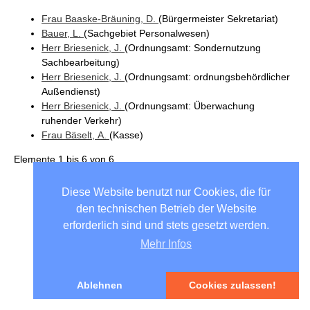
Frau
Baaske-Bräuning
, D.
(Bürgermeister Sekretariat
)
Bauer
, L.
(Sachgebiet Personalwesen
)
Herr
Briesenick
, J.
(Ordnungsamt
: Sondernutzung
Sachbearbeitung
)
Herr
Briesenick
, J.
(Ordnungsamt
: ordnungsbehördlicher
Außendienst
)
Herr
Briesenick
, J.
(Ordnungsamt
: Überwachung
ruhender Verkehr
)
Frau
Bäselt
, A.
(Kasse
)
Elemente
1 bis 6
von
6
Unsere Partnergemeinden
Diese Website benutzt nur Cookies, die für
den technischen Betrieb der Website
erforderlich sind und stets gesetzt werden.
Mehr Infos
Havixbeck
Przemet
Ablehnen
Cookies zulassen!