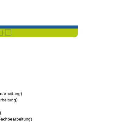
Havixbeck
Przemet
bearbeitung
)
rbeitung
)
)
Sachbearbeitung
)