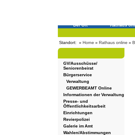
Der Ort
Rathaus onl
Standort: »
Home
»
Rathaus online
»
B
GV/Ausschüsse/
Seniorenbeirat
Bürgerservice
Verwaltung
GEWERBEAMT Online
Informationen der Verwaltung
Presse- und
Öffentlichkeitsarbeit
Einrichtungen
Revierpolizei
Galerie im Amt
Wahlen/Abstimmungen