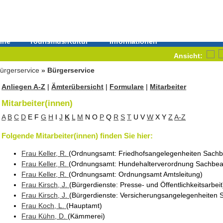
ine
Tourismus/Kultur
Informationen
Ansicht:
ürgerservice
»
Bürgerservice
Anliegen A-Z
|
Ämterübersicht
|
Formulare
|
Mitarbeiter
Mitarbeiter(innen)
A
B
C
D
E
F
G
H
I
J
K
L
M
N
O
P
Q
R
S
T
U
V
W
X
Y
Z
A-Z
Folgende Mitarbeiter(innen) finden Sie hier:
Frau
Keller
, R.
(Ordnungsamt
: Friedhofsangelegenheiten Sach
Frau
Keller
, R.
(Ordnungsamt
: Hundehalterverordnung Sachbea
Frau
Keller
, R.
(Ordnungsamt
: Ordnungsamt Amtsleitung
)
Frau
Kirsch
, J.
(Bürgerdienste
: Presse- und Öffentlichkeitsarbeit
Frau
Kirsch
, J.
(Bürgerdienste
: Versicherungsangelegenheiten 
Frau
Koch
, L.
(Hauptamt
)
Frau
Kühn
, D.
(Kämmerei
)