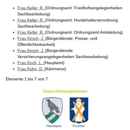
Frau
Keller
, R.
(Ordnungsamt
: Friedhofsangelegenheiten
Sachbearbeitung
)
Frau
Keller
, R.
(Ordnungsamt
: Hundehalterverordnung
Sachbearbeitung
)
Frau
Keller
, R.
(Ordnungsamt
: Ordnungsamt Amtsleitung
)
Frau
Kirsch
, J.
(Bürgerdienste
: Presse- und
Öffentlichkeitsarbeit
)
Frau
Kirsch
, J.
(Bürgerdienste
:
Versicherungsangelegenheiten Sachbearbeitung
)
Frau
Koch
, L.
(Hauptamt
)
Frau
Kühn
, D.
(Kämmerei
)
Elemente
1 bis 7
von
7
Unsere Partnergemeinden
Havixbeck
Przemet