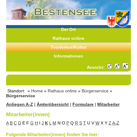
Der Ort
Rathaus online
Tourismus/Kultur
Informationen
Ansicht:
Standort: »
Home
»
Rathaus online
»
Bürgerservice
»
Bürgerservice
Anliegen A-Z
|
Ämterübersicht
|
Formulare
|
Mitarbeiter
Mitarbeiter(innen)
A
B
C
D
E
F
G
H
I
J
K
L
M
N
O
P
Q
R
S
T
U
V
W
X
Y
Z
A-Z
Folgende Mitarbeiter(innen) finden Sie hier: