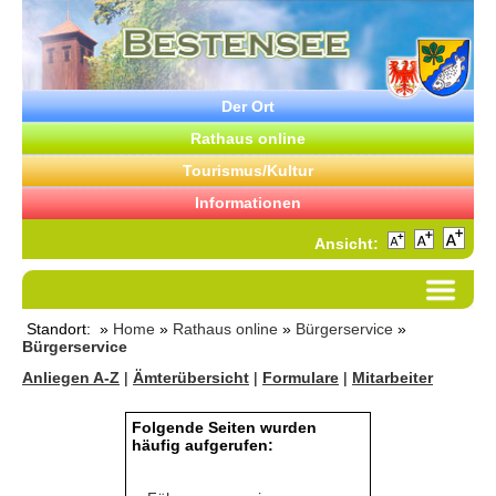
Der Ort
Rathaus online
Tourismus/Kultur
Informationen
Ansicht:
Standort: »
Home
»
Rathaus online
»
Bürgerservice
»
Bürgerservice
Anliegen A-Z
|
Ämterübersicht
|
Formulare
|
Mitarbeiter
Folgende Seiten wurden
häufig aufgerufen: