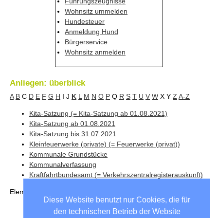
Führungszeugnisse
Wohnsitz ummelden
Hundesteuer
Anmeldung Hund
Bürgerservice
Wohnsitz anmelden
Anliegen: überblick
A
B
C
D
E
F
G
H
I
J
K
L
M
N
O
P
Q
R
S
T
U
V
W
X
Y
Z
A-Z
Kita-Satzung (= Kita-Satzung ab 01.08.2021)
Kita-Satzung ab 01.08.2021
Kita-Satzung bis 31.07.2021
Kleinfeuerwerke (private) (= Feuerwerke (privat))
Kommunale Grundstücke
Kommunalverfassung
Kraftfahrtbundesamt (= Verkehrszentralregisterauskunft)
Elemente
1 bis 7
von
7
Diese Website benutzt nur Cookies, die für
den technischen Betrieb der Website
Unsere Partnergemeinden