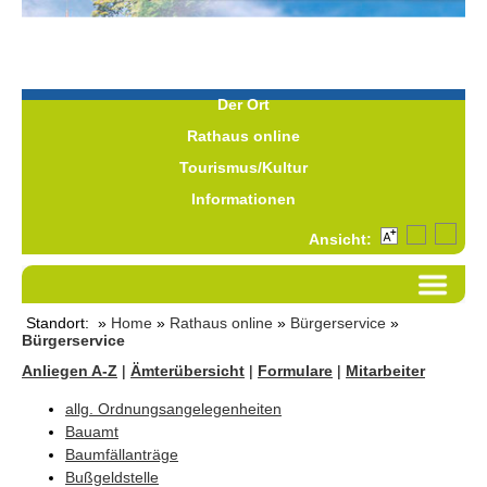
Der Ort
Rathaus online
Tourismus/Kultur
Informationen
Ansicht:
Standort: »
Home
»
Rathaus online
»
Bürgerservice
»
Bürgerservice
Anliegen A-Z
|
Ämterübersicht
|
Formulare
|
Mitarbeiter
allg. Ordnungsangelegenheiten
Bauamt
Baumfällanträge
Bußgeldstelle