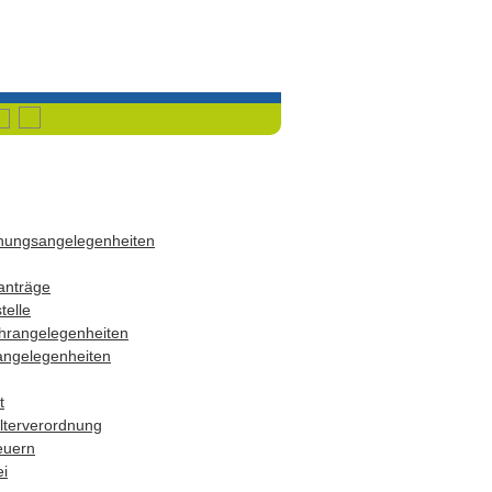
Havixbeck
Przemet
dnungsangelegenheiten
anträge
telle
hrangelegenheiten
angelegenheiten
t
terverordnung
euern
i