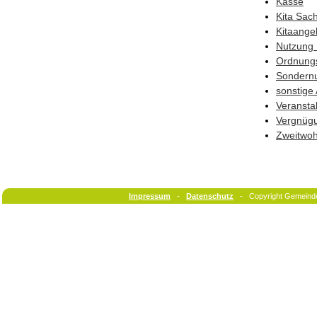
Kasse
Kita Sac
Kitaange
Nutzung 
Ordnung
Sondern
sonstige
Veransta
Vergnüg
Zweitwo
Impressum
-
Datenschutz
- Copyright Gemeind