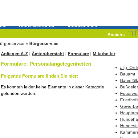
ine
Tourismus/Kultur
Informationen
Ansicht:
ürgerservice
»
Bürgerservice
Anliegen A-Z
|
Ämterübersicht
|
Formulare
|
Mitarbeiter
Formulare: Personalangelegenheiten
allg. Or
Bauamt
Folgende Formulare finden Sie hier:
Baumfäll
Es konnten leider keine Elemente in dieser Kategorie
Bußgelds
gefunden werden.
Feuerwe
Friedhof
Gewerbe
Hauptam
Hundehal
Hundest
Kämmere