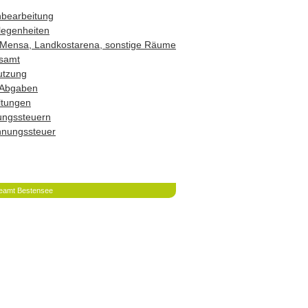
hbearbeitung
legenheiten
Mensa, Landkostarena, sonstige Räume
samt
utzung
 Abgaben
ltungen
ungssteuern
hnungssteuer
eamt Bestensee