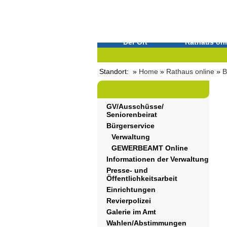
Der Ort
Rathaus onl
Standort: »
Home
»
Rathaus online
»
B
GV/Ausschüsse/
Seniorenbeirat
Bürgerservice
Verwaltung
GEWERBEAMT Online
Informationen der Verwaltung
Presse- und
Öffentlichkeitsarbeit
Einrichtungen
Revierpolizei
Galerie im Amt
Wahlen/Abstimmungen